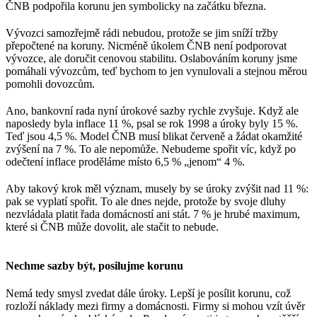
ČNB podpořila korunu jen symbolicky na začátku března.
Vývozci samozřejmě rádi nebudou, protože se jim sníží tržby
přepočtené na koruny. Nicméně úkolem ČNB není podporovat
vývozce, ale doručit cenovou stabilitu. Oslabováním koruny jsme
pomáhali vývozcům, teď bychom to jen vynulovali a stejnou měrou
pomohli dovozcům.
Ano, bankovní rada nyní úrokové sazby rychle zvyšuje. Když ale
naposledy byla inflace 11 %, psal se rok 1998 a úroky byly 15 %.
Teď jsou 4,5 %. Model ČNB musí blikat červeně a žádat okamžité
zvýšení na 7 %. To ale nepomůže. Nebudeme spořit víc, když po
odečtení inflace proděláme místo 6,5 % „jenom“ 4 %.
Aby takový krok měl význam, musely by se úroky zvýšit nad 11 %:
pak se vyplatí spořit. To ale dnes nejde, protože by svoje dluhy
nezvládala platit řada domácností ani stát. 7 % je hrubé maximum,
které si ČNB může dovolit, ale stačit to nebude.
Nechme sazby být, posilujme korunu
Nemá tedy smysl zvedat dále úroky. Lepší je posílit korunu, což
rozloží náklady mezi firmy a domácnosti. Firmy si mohou vzít úvěr