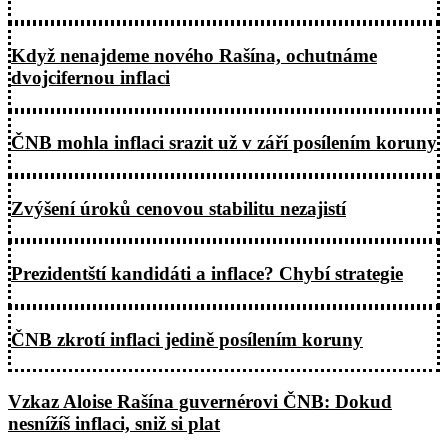
Když nenajdeme nového Rašína, ochutnáme
dvojcifernou inflaci
ČNB mohla inflaci srazit už v září posílením koruny
Zvýšení úroků cenovou stabilitu nezajistí
Prezidentští kandidáti a inflace? Chybí strategie
ČNB zkrotí inflaci jedině posílením koruny
Vzkaz Aloise Rašína guvernérovi ČNB: Dokud
nesnížíš inflaci, sniž si plat