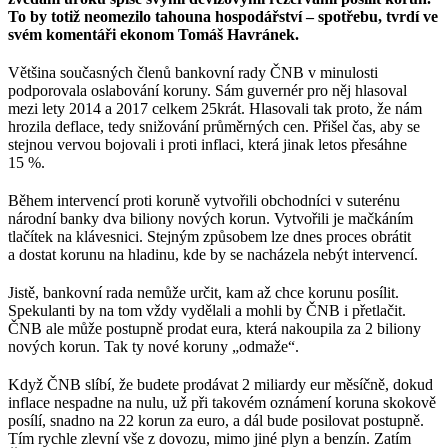
To by totiž neomezilo tahouna hospodářství – spotřebu, tvrdí ve
svém komentáři ekonom Tomáš Havránek.
Většina současných členů bankovní rady ČNB v minulosti
podporovala oslabování koruny. Sám guvernér pro něj hlasoval
mezi lety 2014 a 2017 celkem 25krát. Hlasovali tak proto, že nám
hrozila deflace, tedy snižování průměrných cen. Přišel čas, aby se
stejnou vervou bojovali i proti inflaci, která jinak letos přesáhne
15 %.
Během intervencí proti koruně vytvořili obchodníci v suterénu
národní banky dva biliony nových korun. Vytvořili je mačkáním
tlačítek na klávesnici. Stejným způsobem lze dnes proces obrátit
a dostat korunu na hladinu, kde by se nacházela nebýt intervencí.
Jistě, bankovní rada nemůže určit, kam až chce korunu posílit.
Spekulanti by na tom vždy vydělali a mohli by ČNB i přetlačit.
ČNB ale může postupně prodat eura, která nakoupila za 2 biliony
nových korun. Tak ty nové koruny „odmaže“.
Když ČNB slíbí, že budete prodávat 2 miliardy eur měsíčně, dokud
inflace nespadne na nulu, už při takovém oznámení koruna skokově
posílí, snadno na 22 korun za euro, a dál bude posilovat postupně.
Tím rychle zlevní vše z dovozu, mimo jiné plyn a benzín. Zatím