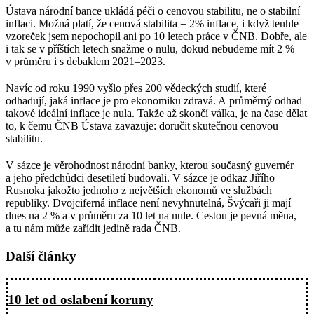
Ústava národní bance ukládá péči o cenovou stabilitu, ne o stabilní
inflaci. Možná platí, že cenová stabilita = 2% inflace, i když tenhle
vzoreček jsem nepochopil ani po 10 letech práce v ČNB. Dobře, ale
i tak se v příštích letech snažme o nulu, dokud nebudeme mít 2 %
v průměru i s debaklem 2021–2023.
Navíc od roku 1990 vyšlo přes 200 vědeckých studií, které
odhadují, jaká inflace je pro ekonomiku zdravá. A průměrný odhad
takové ideální inflace je nula. Takže až skončí válka, je na čase dělat
to, k čemu ČNB Ústava zavazuje: doručit skutečnou cenovou
stabilitu.
V sázce je věrohodnost národní banky, kterou současný guvernér
a jeho předchůdci desetiletí budovali. V sázce je odkaz Jiřího
Rusnoka jakožto jednoho z největších ekonomů ve službách
republiky. Dvojciferná inflace není nevyhnutelná, Švýcaři ji mají
dnes na 2 % a v průměru za 10 let na nule. Cestou je pevná měna,
a tu nám může zařídit jedině rada ČNB.
Další články
10 let od oslabení koruny