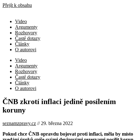
Přejít k obsahu
Video
Argumenty
Rozhovory
Časté dotazy
Články
O autorovi
Video
Argumenty
Rozhovory
Časté dotazy
Články
O autorovi
ČNB zkrotí inflaci jedině posílením
koruny
seznamzpravy.cz
// 29. března 2022
Pokud chce ČNB opravdu bojovat proti inflaci, měla by místo
zvedání úroků spíše svými devizovými rezervami posílit korun.