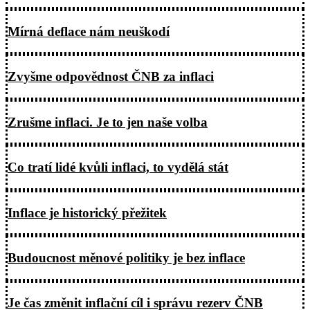
Mírná deflace nám neuškodí
Zvyšme odpovědnost ČNB za inflaci
Zrušme inflaci. Je to jen naše volba
Co tratí lidé kvůli inflaci, to vydělá stát
Inflace je historický přežitek
Budoucnost měnové politiky je bez inflace
Je čas změnit inflační cíl i správu rezerv ČNB